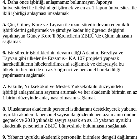
4.
Daha önce işbirliği anlaşmamız bulunmayan Japonya
üniversiteleri ile iletişimi geliştirmek ve en az 1 Japon üniversitesi ile
ikili işbirliği anlaşması imzalamak
5.
Çin, Güney Kore ve Tayvan ile uzun süredir devam eden ikili
işbirliklerini geliştirmek ve şimdiye kadar hiç öğrenci değişimi
yapılmayan Güney Kore’li öğrencilerin ZBEÜ’de eğitim almasını
sağlamak
6.
Bir süredir işbirliklerinin devam ettiği Arjantin, Brezilya ve
Tayvan gibi ülkeler ile Erasmus+ KA 107 projeleri yaparak
hareketliliklerin hibelendirilmesini sağlamak ve dolayısıyla bu
ülkelerin her biri ile en az 5 öğrenci ve personel hareketliliği
yapılmasını sağlamak
7.
Fakülte, Yüksekokul ve Meslek Yüksekokulu düzeyindeki
işbirliği anlaşmaların sayısını artırmak ve her akademik birimin en az
1 birim düzeyinde anlaşması olmasını sağlamak
8.
Uluslararası akademik personel istihdamını destekleyerek yabancı
uyruklu akademik personel sayısında gözlemlenen azalmanın önüne
geçmek ve 2018 yılındaki sayıyı aşarak en az 13 yabancı uyruklu
akademik personelin ZBEÜ bünyesinde bulunmasını sağlamak
9.
Yabancı uyruklu akademik personelin birimlere dengeli dağılımını