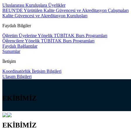
Uluslararası Kuruluşlara Üyelikler
BEUN'DE Yürütülen Kalite Güvencesi ve Akreditasyon Çalışmaları
Kalite Güvencesi ve Akreditasyon Kuruluşları
Faydalı Bilgiler
Öğretim Üyelerine Yönelik TÜBİTAK Burs Programları
Öğrencilere Yönelik TÜBİTAK Burs Programları
Faydalı Bağlantılar
Sunumlar
İletişim
Koordinatörlük İletişim Bilgileri
Ulaşım Bilgileri
EKİBİMİZ
EKİBİMİZ