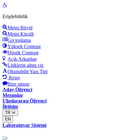
Open
toolbar
Erişilebilirlik
Metni Büyüt
Metni Küçült
Gri tonlama
Yüksek Contrast
Düşük Contrast
Açık Arkaplan
Linklerin altını çiz
Okunabilir Yazı Tipi
Reset
Bize ulaşın
Aday Öğrenci
Mezunlar
Uluslararası Öğrenci
İletişim
TR
EN
Laboratuvar Sistemi