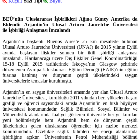
Küçült
Yazı Tipi
Büyüt
BEÜ’nün Uluslararası İşbirlikleri Ağına Güney Amerika da
Eklendi: Arjantin’in Ulusal Arturo Jauretche Üniversitesi
ile İşbirliği Anlaşması İmzalandı
Arjantin’in başkenti Buenos Aires’e 25 km mesafede bulunan
Ulusal Arturo Jauretche Üniversitesi (UNAJ) ile 2015 yılının Eylül
ayında başlayan ilişkiler sonucu bir ikili işbirliği anlaşması
imzalandı. Harılanacağı üzere Dış İlişkiler Genel Koordinatörlüğü
15-18 Eylül 2015 tarihlerinde İskoçya’nın Glasgow şehrinde
düzenlenen Avrupa Uluslararası Eğitim Derneği (EAIE)’nin eğitim
fuarına katılmış ve dünyanın çeşitli ülkelerindeki saygın
üniversitelerle temaslar kurulmuştu.
Arjantin’in en saygın üniversiteleri arasında yer alan Ulusal Arturo
Jauretche Üniversitesi, kurulduğu 2011 yılından beri yükselen başarı
grafiği ve öğrenci sayısındaki artışla Arjantin’in en hızlı büyüyen
üniversitesi konumundadır. Sağlık Bilimleri, Sosyal Bilimler ve
Mühendislik alanlarında faaliyet gösteren üniversite her yıl kurulan
yeni bölümleriyle hem Arjantinli hem de dünyanın çeşitli
ülkelerinden gelen uluslararası öğrenciler için cazibe merkezi
konumundadır. Özellikle sağlık bilimleri ve enerji alanlarında
işbirliğine açıktır. Üniversitenin Petrol Mühendisliği bölümü