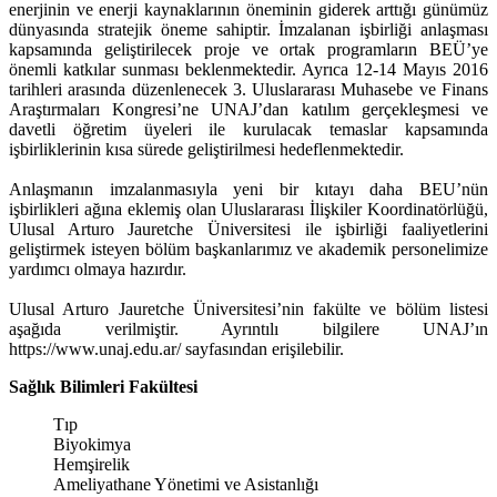
enerjinin ve enerji kaynaklarının öneminin giderek arttığı günümüz
dünyasında stratejik öneme sahiptir. İmzalanan işbirliği anlaşması
kapsamında geliştirilecek proje ve ortak programların BEÜ’ye
önemli katkılar sunması beklenmektedir. Ayrıca 12-14 Mayıs 2016
tarihleri arasında düzenlenecek 3. Uluslararası Muhasebe ve Finans
Araştırmaları Kongresi’ne UNAJ’dan katılım gerçekleşmesi ve
davetli öğretim üyeleri ile kurulacak temaslar kapsamında
işbirliklerinin kısa sürede geliştirilmesi hedeflenmektedir.
Anlaşmanın imzalanmasıyla yeni bir kıtayı daha BEU’nün
işbirlikleri ağına eklemiş olan Uluslararası İlişkiler Koordinatörlüğü,
Ulusal Arturo Jauretche Üniversitesi ile işbirliği faaliyetlerini
geliştirmek isteyen bölüm başkanlarımız ve akademik personelimize
yardımcı olmaya hazırdır.
Ulusal Arturo Jauretche Üniversitesi’nin fakülte ve bölüm listesi
aşağıda verilmiştir. Ayrıntılı bilgilere UNAJ’ın
https://www.unaj.edu.ar/ sayfasından erişilebilir.
Sağlık Bilimleri Fakültesi
Tıp
Biyokimya
Hemşirelik
Ameliyathane Yönetimi ve Asistanlığı